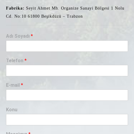
Fabrika:
Seyit Ahmet Mh. Organize Sanayi Bölgesi 1 Nolu
Cd. No:10 61800 Beşikdüzü – Trabzon
Adı Soyadı
*
Telefon
*
E-mail
*
Konu