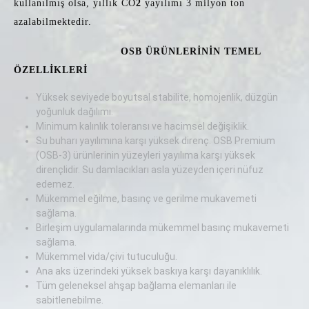
kullanılmış olsa, yıllık CO
2
yayılımı 3 milyon ton
azalabilmektedir.
OSB ÜRÜNLERİNİN TEMEL
ÖZELLİKLERİ
Yüksek seviyede boyutsal stabilite, homojenlik, düzgün
yoğunluk dağılımı.
Minimum kalınlık toleransı ve hacimsel değişiklik.
Su buharı yayılımına karşı yüksek direnç. OSB Premium
(OSB-3) ürünlerinin yüzeyleri yayılıma karşı yüksek
dirençlidir. Su damlacıkları asla yüzeyden içeri nüfuz
edemez.
Mükemmel eğilme, basınç ve gerilme mukavemeti
sağlama.
Birleşim uygulamalarında mükemmel basınç mukavemeti
sağlama.
Mükemmel vida/çivi tutuculuğu.
Ana aks üzerindeki yüksek baskıya karşı dayanıklılık.
Tüm geleneksel ahşap bağlama elemanları ile
sabitlenebilme.