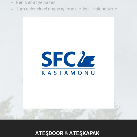
Geniş ebat yelpazesi.
Tüm geleneksel ahşap işleme aletleri ile işlenebilme.
ATEŞDOOR
&
ATEŞKAPAK