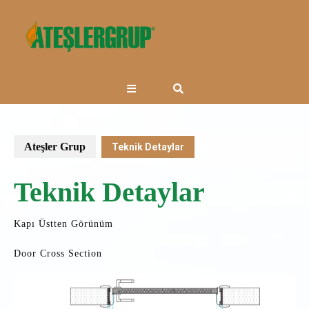
Skip
to
content
Open
Button
Ateşler Grup
Teknik Detaylar
Teknik Detaylar
Kapı Üstten Görünüm
Door Cross Section