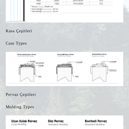
Kasa Çeşitleri
Case Types
Pervaz Çeşitleri
Molding Types